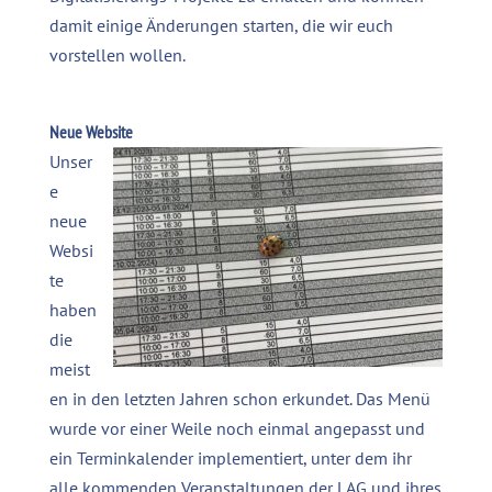
damit einige Änderungen starten, die wir euch
vorstellen wollen.
Neue Website
Unser
e
neue
Websi
te
haben
die
meist
en in den letzten Jahren schon erkundet. Das Menü
wurde vor einer Weile noch einmal angepasst und
ein Terminkalender implementiert, unter dem ihr
alle kommenden Veranstaltungen der LAG und ihres