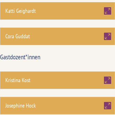
Katti Geighardt
Cora Guddat
Gastdozent*innen
Kristina Kost
Josephine Hock