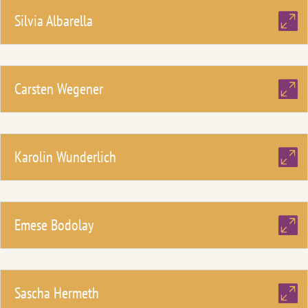
Silvia Albarella
Carsten Wegener
Karolin Wunderlich
Emese Bodolay
Sascha Hermeth