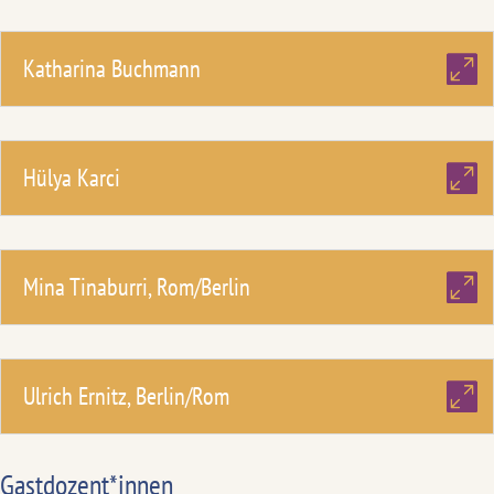
Katharina Buchmann
Hülya Karci
Mina Tinaburri, Rom/Berlin
Ulrich Ernitz, Berlin/Rom
Gastdozent*innen