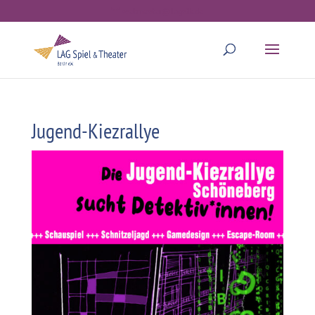
webmaster@lagstb.de
Jugend-Kiezrallye