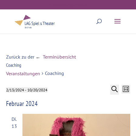
webmaster@lagstb.de
Zurück zu der
Terminübersicht
←
Coaching
Coaching
Veranstaltungen
Veranstal
Vera
Veranstaltungen
2/13/2024
 - 
10/20/2024
Liste
Ansi
Datum
Suche
Suche
Februar 2024
Navi
wählen.
und
Ansichten
Di.
13
Navigatio